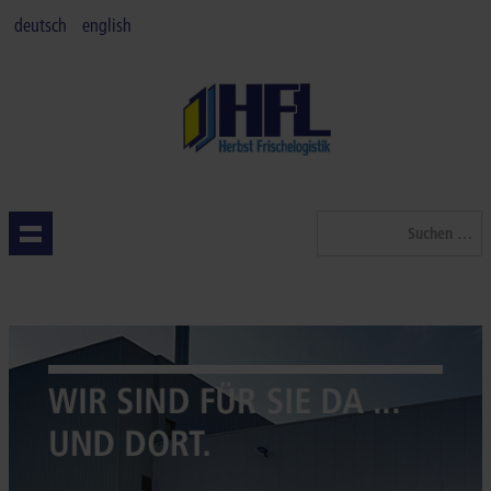
deutsch
english
Suchen
...
STARTSEITE
QUALITÄT
LEISTUNGEN
BRANCHEN