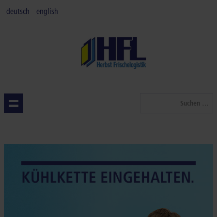
deutsch
english
Suchen
...
STARTSEITE
QUALITÄT
LEISTUNGEN
BRANCHEN